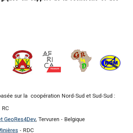
basée sur la coopération Nord-Sud et Sud-Sud
:
- RC
et GeoRes4Dev
,
Tervuren - Belgique
inières
- RDC