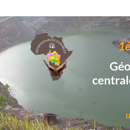
Sk
1é
Géo
central
U