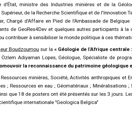
e d’État, ministre des Industries minières et de la Géol
upérieur, de la Recherche Scientifique et de l’Innovation 
, Chargé d’Affaire en Pied de l’Ambassade de Belgique à B
cipants de GeoRes4Dev et quelques autres participants à la
u contribuer à sensibiliser le monde politique à ces thémat
seur Boudzoumou
sur la
« Géologie de l'Afrique centrale
 Özlem Adiyaman Lopes, Géologue, Spécialiste de progr
romouvoir la reconnaissance du patrimoine géologique e
 Ressources minières, Société, Activités anthropiques et 
es ; Ressources en eau ; Géomatériaux ; Minéralisations ;
insi que 18 de posters ont été présentés sur les 3 jours. Les
scientifique internationale "Geologica Belgica"