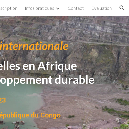
nscription
Infos pratiques
Contact
Evaluation
ion
 internationale
lles en Afrique
veloppement durable
023
République du Congo