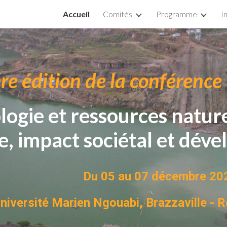
Accueil
Comités
Programme
I
ip to main content
Skip to navigat
re édition de la conférence
logie et ressources nature
e, impact sociétal et dé
Du 05 au 07 décembre 2
niversité Marien Ngouabi, Brazzaville - 