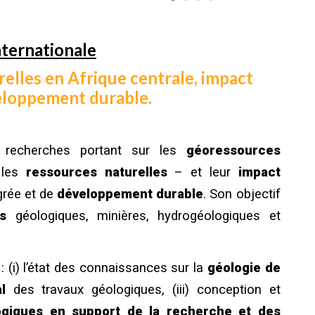
nternationale
elles en Afrique centrale, impact
veloppement durable.
s recherches portant sur les
géoressources
 les
ressources naturelles
– et leur
impact
égrée et de
développement durable
. Son objectif
s
géo
logique
s, minières, hydrogéologiques et
 (i) l’état des connaissances sur la
géologie de
tal
des travaux géologiques, (iii) conception et
giques en support de la recherche et des