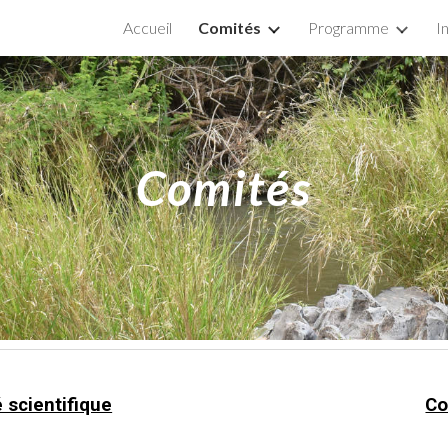
Accueil
Comités
Programme
I
ip to main content
Skip to navigat
Comités
 scientifique
Co