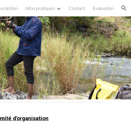
nscription
Infos pratiques
Contact
Evaluation
ion
mité
d'organisation