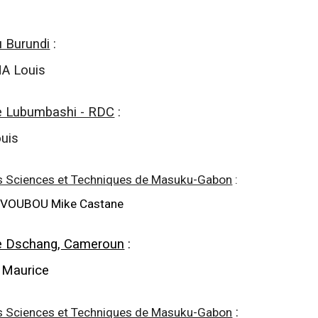
u Burundi
:
A Louis
de Lubumbashi - RDC
:
uis
es Sciences et Techniques de Masuku-Gabon
:
VOUBOU Mike Castane
de Dschang, Cameroun
:
Maurice
:
es Sciences et Techniques de Masuku-Gabon