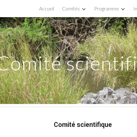
Accueil
Comités
Programme
I
ip to main content
Skip to navigat
Comité scientif
Comité scientifique