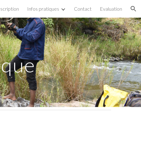
nscription
Infos pratiques
Contact
Evaluation
ion
ique