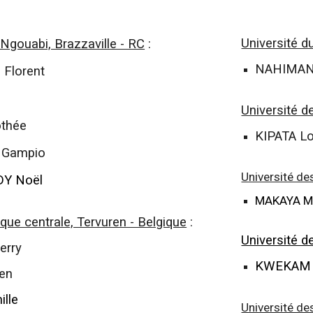
Université d
 Ngouabi, Brazzaville - RC
:
NAHIMAN
Florent
Université 
thée
KIPATA Lo
 Gampio
Université d
Y Noël
MAKAYA M
que centrale, Tervuren - Belgique
:
Université 
erry
KWEKAM 
en
ille
Université d