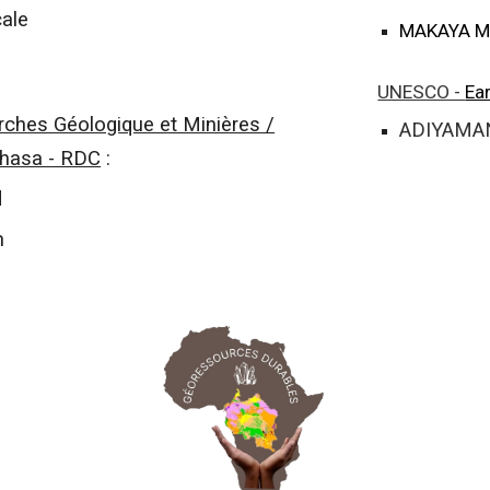
ale
MAKAYA M
UNESCO -
Ea
ches Géologique et Minières /
ADIYAMA
shasa - RDC
:
d
n